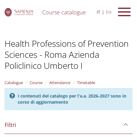
Course catalogue
IT
EN
S
k
i
Health Professions of Prevention
p
t
Sciences - Roma Azienda
o
m
Policlinico Umberto I
a
i
n
Catalogue
Course
Attendance
Timetable
c
o
n
I contenuti del catalogo per l'a.a. 2026-2027 sono in
t
corso di aggiornamento
e
n
t
Filtri