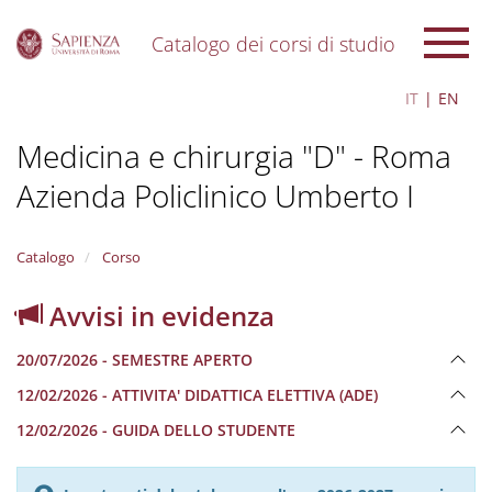
Catalogo dei corsi di studio
S
IT
EN
k
i
Medicina e chirurgia "D" - Roma
p
t
Azienda Policlinico Umberto I
o
m
a
i
Catalogo
Corso
n
c
Avvisi in evidenza
o
n
20/07/2026 - SEMESTRE APERTO
t
e
12/02/2026 - ATTIVITA' DIDATTICA ELETTIVA (ADE)
n
12/02/2026 - GUIDA DELLO STUDENTE
t