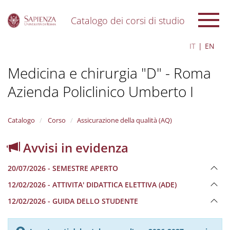
Catalogo dei corsi di studio
S
IT
EN
k
i
Medicina e chirurgia "D" - Roma
p
t
Azienda Policlinico Umberto I
o
m
a
i
Catalogo
Corso
Assicurazione della qualità (AQ)
n
c
Avvisi in evidenza
o
n
20/07/2026 - SEMESTRE APERTO
t
e
12/02/2026 - ATTIVITA' DIDATTICA ELETTIVA (ADE)
n
12/02/2026 - GUIDA DELLO STUDENTE
t