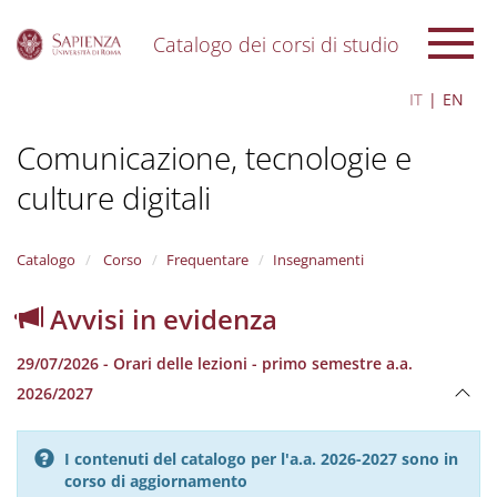
Catalogo dei corsi di studio
S
IT
EN
k
i
Comunicazione, tecnologie e
p
t
culture digitali
o
m
a
i
Catalogo
Corso
Frequentare
Insegnamenti
n
c
Avvisi in evidenza
o
n
29/07/2026 - Orari delle lezioni - primo semestre a.a.
t
e
2026/2027
n
t
I contenuti del catalogo per l'a.a. 2026-2027 sono in
corso di aggiornamento