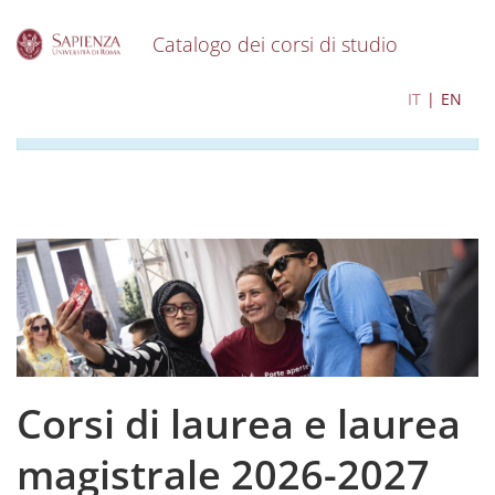
Catalogo dei corsi di studio
S
I contenuti del catalogo per l'a.a. 2026-2027 sono in
IT
EN
k
corso di aggiornamento
i
p
t
o
m
a
i
n
c
o
n
t
e
Corsi di laurea e laurea
n
t
magistrale 2026-2027