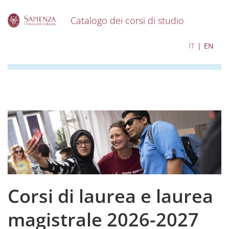
Catalogo dei corsi di studio
S
I contenuti del catalogo per l'a.a. 2026-2027 sono in
IT
EN
k
corso di aggiornamento
i
p
t
o
m
a
i
n
c
o
n
t
e
Corsi di laurea e laurea
n
t
magistrale 2026-2027