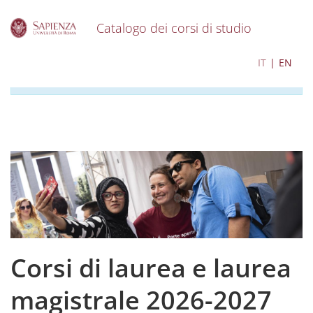
Catalogo dei corsi di studio
S
I contenuti del catalogo per l'a.a. 2026-2027 sono in
IT
EN
k
corso di aggiornamento
i
p
t
o
m
a
i
n
c
o
n
t
e
Corsi di laurea e laurea
n
t
magistrale 2026-2027