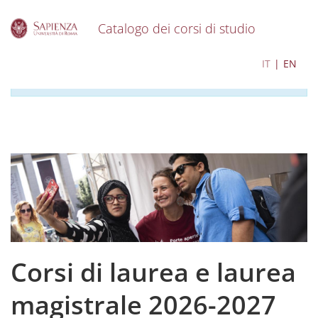
Catalogo dei corsi di studio
S
I contenuti del catalogo per l'a.a. 2026-2027 sono in
IT
EN
k
corso di aggiornamento
i
p
t
o
m
a
i
n
c
o
n
t
e
Corsi di laurea e laurea
n
t
magistrale 2026-2027